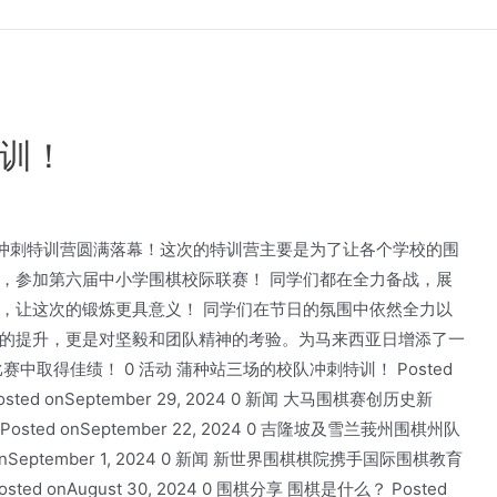
训！
的校队冲刺特训营圆满落幕！这次的特训营主要是为了让各个学校的围
，参加第六届中小学围棋校际联赛！ 同学们都在全力备战，展
，让这次的锻炼更具意义！ 同学们在节日的氛围中依然全力以
的提升，更是对坚毅和团队精神的考验。为马来西亚日增添了一
取得佳绩！ 0 活动 蒲种站三场的校队冲刺特训！ Posted
osted onSeptember 29, 2024 0 新闻 大马围棋赛创历史新
d onSeptember 22, 2024 0 吉隆坡及雪兰莪州围棋州队
September 1, 2024 0 新闻 新世界围棋棋院携手国际围棋教育
nAugust 30, 2024 0 围棋分享 围棋是什么？ Posted