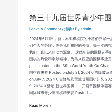
冲
向
第三十九届世界青少年围
800
大
Leave a Comment
/
活动
/ By
admin
关！
🎉
2024年6月1日，新世界围棋棋院的小将们齐聚
们个人的荣耀，更是我们棋院的骄傲。每一次的挑
我们一直以来的动力源泉。 这些年轻的围棋选手
围棋的热爱和奉献精神，为马来西亚的围棋事业贡献力量！ The 
participated in the 39th World Youth Go 
围棋选拔赛 Posted onJuly 21, 2024 0
onJuly 7, 2024 0 吉隆坡及雪兰莪州围棋州队 
9, 2024 0 活动 新世界围棋——开斋节围棋争霸赛 Po
国际城市青少年围棋精英赛 Posted …
第
Read More »
三