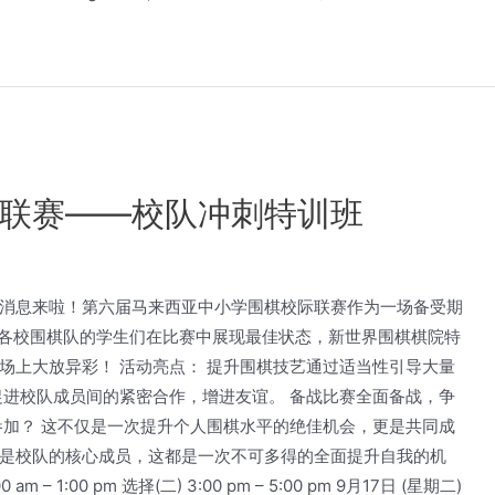
联赛——校队冲刺特训班
消息来啦！第六届马来西亚中小学围棋校际联赛作为一场备受期
助各校围棋队的学生们在比赛中展现最佳状态，新世界围棋棋院特
场上大放异彩！ 活动亮点： 提升围棋技艺通过适当性引导大量
促进校队成员间的紧密合作，增进友谊。 备战比赛全面备战，争
参加？ 这不仅是一次提升个人围棋水平的绝佳机会，更是共同成
是校队的核心成员，这都是一次不可多得的全面提升自我的机
 – 1:00 pm 选择(二) 3:00 pm – 5:00 pm 9月17日 (星期二)