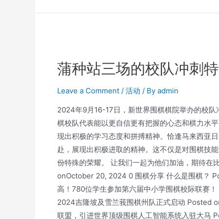
届
马
来
西
亚
蒲种站三场的校队冲刺特
围
棋
Leave a Comment
/
活动
/ By
admin
混
2024年9月16-17日，新世界围棋棋院举办
双
棋校队代表能以更自信更有把握的心态和棋力水平
赛
现出积极的学习态度和拼搏精神。恰逢马来西亚日
｜
赴，展现出积极进取的精神。这不仅是对围棋技能
九
份特殊的荣耀。 让我们一起为他们加油，期待在比赛中
路
onOctober 20, 2024 0 围棋分享 什么是围棋？ P
围
高！780位学生参加第六届中小学围棋校际联赛！ Poste
棋
2024吉隆坡及雪兰莪围棋州队正式启动 Posted on
吃
联盟，引进世界顶级围棋人工智能系统入驻大马 Posted o