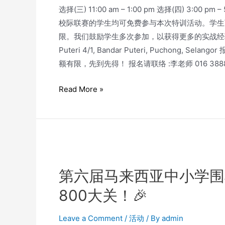
选择(三) 11:00 am – 1:00 pm 选择(四) 3
校际联赛的学生均可免费参与本次特训活动。学生
限。我们鼓励学生多次参加，以获得更多的实战经验与指导
Puteri 4/1, Bandar Puteri, Pucho
额有限，先到先得！ 报名请联络 :李老师 016 3888 
马
Read More »
来
西
亚
中
小
学
第六届马来西亚中小学围
围
800大关！🎉
棋
校
Leave a Comment
/
活动
/ By
admin
际