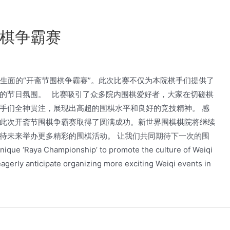
棋争霸赛
别开生面的“开斋节围棋争霸赛”。此次比赛不仅为本院棋手们提供了
的节日氛围。 比赛吸引了众多院内围棋爱好者，大家在切磋棋
手们全神贯注，展现出高超的围棋水平和良好的竞技精神。 感
此次开斋节围棋争霸赛取得了圆满成功。新世界围棋棋院将继续
待未来举办更多精彩的围棋活动。 让我们共同期待下一次的围
e ‘Raya Championship’ to promote the culture of Weiqi
eagerly anticipate organizing more exciting Weiqi events in