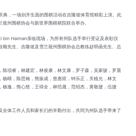
ara 2024庆典，一场别开生面的围棋活动在吉隆坡体育馆精彩上演。此
兰莪州围棋协会与新世界围棋棋院联合举办。
zi bin Haiman亲临现场，为所有州队选手举行受证及表彰仪
枝顺先生、吉隆坡及雪兰莪州围棋协会总教练赵明函先生、总
，陈埙睿，林建宏，林俊康，林文康，罗子森，吴家骏，罗晨
，杨晴，陈思翰，熊振成，曾惠煜，钟乐正，关植允，林文
，杨逸，熊心慈，王得全，林恺晟，范绍杰，黄敬捷，伍捷
及全体工作人员和家长们的辛勤付出，共同为州队选手带来了