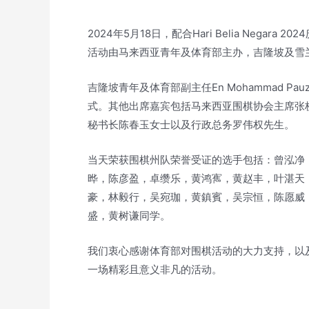
2024年5月18日，配合Hari Belia Neg
活动由马来西亚青年及体育部主办，吉隆坡及雪
吉隆坡青年及体育部副主任En Mohammad Pau
式。其他出席嘉宾包括马来西亚围棋协会主席张
秘书长陈春玉女士以及行政总务罗伟权先生。
当天荣获围棋州队荣誉受证的选手包括：曾泓净
晔，陈彦盈，卓缵乐，黄鸿寯，黄赵丰，叶湛天
豪，林毅行，吴宛珈，黄鎮賓，吴宗恒，陈愿威
盛，黄树谦同学。
我们衷心感谢体育部对围棋活动的大力支持，以
一场精彩且意义非凡的活动。