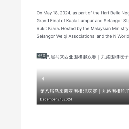
On May 18, 2024, as part of the Hari Belia N
Grand Final of Kuala Lumpur and Selangor S
Bukit Kiara. Hosted by the Malaysian Ministr
Selangor Weiqi Associations, and the N Worl
0
第八届马来西亚围棋混双赛｜九路围棋吃
December 24, 2024